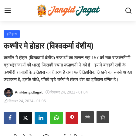
लॉग इन करें
पंजीकरण करवाना
इतिहास
कश्मीर मे होहार (विश्वकर्मा वंशीय)
होम
कश्मीर मे होहार (विश्वकर्मा वंशीय) राजाओं का शासन रहा 157 वर्ष तक राजतंरगिणी
समाचार
ग्रन्थं(राजाओं की धारा) जिसकी रचना कल्हणनी ने की है। इसमे बारहवीं सदी के
कश्मीरी राजाओं के इतिहास का विवरण है तथा यह ऎतिहासिक लिखने का सबसे अच्छा
फोटो/विडियो गैलरी
उदाहरण है, इसके चौथे, पाँचवें छ्टे तरंगो मे होहार वंश का इतिहास वर्णित है।
जाँगिड़ समाज
Anil-JangidJagat
दिसम्बर 24, 2022 - 01:04
दिसम्बर 24, 2024 - 01:05
समाज परिचय
जाँगिड़ जगत