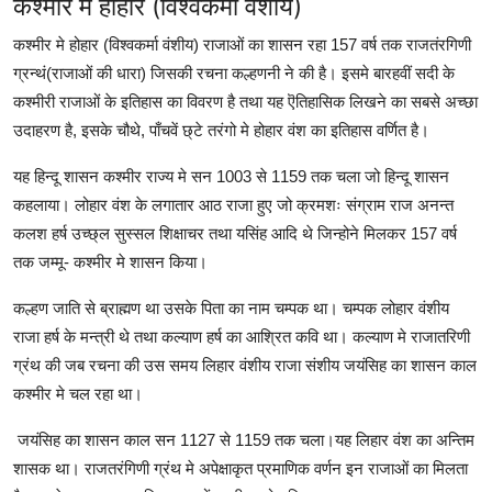
कश्मीर मे होहार (विश्वकर्मा वंशीय)
कश्मीर मे होहार (विश्वकर्मा वंशीय) राजाओं का शासन रहा 157 वर्ष तक राजतंरगिणी
ग्रन्थं(राजाओं की धारा) जिसकी रचना कल्हणनी ने की है। इसमे बारहवीं सदी के
कश्मीरी राजाओं के इतिहास का विवरण है तथा यह ऎतिहासिक लिखने का सबसे अच्छा
उदाहरण है, इसके चौथे, पाँचवें छ्टे तरंगो मे होहार वंश का इतिहास वर्णित है।
यह हिन्दू शासन कश्मीर राज्य मे सन 1003 से 1159 तक चला जो हिन्दू शासन
कहलाया। लोहार वंश के लगातार आठ राजा हुए जो क्रमशः संग्राम राज अनन्त
कलश हर्ष उच्छ्ल सुस्सल शिक्षाचर तथा यसिंह आदि थे जिन्होने मिलकर 157 वर्ष
तक जम्मू- कश्मीर मे शासन किया।
कल्हण जाति से ब्राह्मण था उसके पिता का नाम चम्पक था। चम्पक लोहार वंशीय
राजा हर्ष के मन्त्री थे तथा कल्याण हर्ष का आश्रित कवि था। कल्याण मे राजातरिणी
ग्रंथ की जब रचना की उस समय लिहार वंशीय राजा संशीय जयंसिह का शासन काल
कश्मीर मे चल रहा था।
जयंसिह का शासन काल सन 1127 से 1159 तक चला।यह लिहार वंश का अन्तिम
शासक था। राजतरंगिणी ग्रंथ मे अपेक्षाकृत प्रमाणिक वर्णन इन राजाओं का मिलता