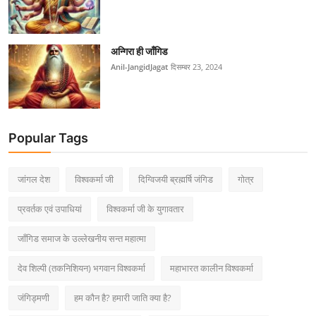
अन्गिरा ही जाँगिड
Anil-JangidJagat
दिसम्बर 23, 2024
Popular Tags
जांगल देश
विश्वकर्मा जी
दिग्विजयी ब्रह्मर्षि जंगिड
गोत्र
प्रवर्तक एवं उपाधियां
विश्वकर्मा जी के युगावतार
जाँगिड समाज के उल्लेखनीय सन्त महात्मा
देव शिल्पी (तकनिशियन) भगवान विश्वकर्मा
महाभारत कालीन विश्वकर्मा
जंगिड्मणी
हम कौन है? हमारी जाति क्या है?