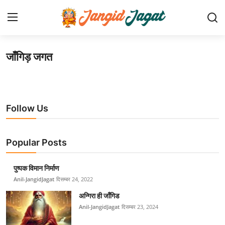
जाँगिड़ जगत
लॉग इन करें
पंजीकरण करवाना
होम
समाचार
Follow Us
फोटो/विडियो गैलरी
Popular Posts
जाँगिड़ समाज
पुष्पक विमान निर्माण
समाज परिचय
Anil-JangidJagat
दिसम्बर 24, 2022
जाँगिड़ जगत
अन्गिरा ही जाँगिड
Anil-JangidJagat
दिसम्बर 23, 2024