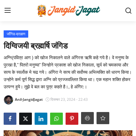
लॉग इन करें
पंजीकरण करवाना
जाँगिड-ब्राह्मण
दिग्विजयी ब्रह्मर्षि जंगिड
होम
अग्नि(पवित्र आग ) को खोज निकालने वाले अंगिरस ऋषि कहे गये है। वे मनुष्य के
समाचार
पुरखा है," पितरो मनुष्या" जिन्होने प्रकाश को खोज निकाला, सूर्य को चमकाया और
सत्य के स्वर्लोक मे चढ गये। अंगिरा ने सत्य की सर्वोच्च अभिव्यक्ति को धारण किया।
फोटो/विडियो गैलरी
उन्होने कर्म पूर्ण सिद्ध द्वारा अग्नि को प्रज्जवल्लित किया था। एक महान शक्ति होकर
उत्पन्न हुये। तुझे वे बल का पुत्र कहते है।, हे अंगिर:।
जाँगिड़ समाज
Anil-JangidJagat
दिसम्बर 23, 2024 - 22:43
समाज परिचय
जाँगिड़ जगत