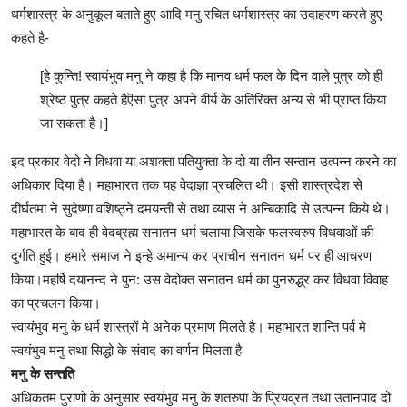
धर्मशास्त्र के अनुकूल बताते हुए आदि मनु रचित धर्मशास्त्र का उदाहरण करते हुए
कहते है-
[हे कुन्ति! स्वायंभुव मनु ने कहा है कि मानव धर्म फल के दिन वाले पुत्र को ही
श्रेष्ठ पुत्र कहते हैऎसा पुत्र अपने वीर्य के अतिरिक्त अन्य से भी प्राप्त किया
जा सकता है।]
इद प्रकार वेदो ने विधवा या अशक्ता पतियुक्ता के दो या तीन सन्तान उत्पन्न करने का
अधिकार दिया है। महाभारत तक यह वेदाज्ञा प्रचलित थी। इसी शास्त्रदेश से
दीर्घतमा ने सुदेष्णा वशिष्ठ्ने दमयन्ती से तथा व्यास ने अन्बिकादि से उत्पन्न किये थे।
महाभारत के बाद ही वेदब्रह्म सनातन धर्म चलाया जिसके फलस्वरुप विधवाओं की
दुर्गति हुई। हमारे समाज ने इन्हे अमान्य कर प्राचीन सनातन धर्म पर ही आचरण
किया।महर्षि दयानन्द ने पुन: उस वेदोक्त सनातन धर्म का पुनरुद्ध्र कर विधवा विवाह
का प्रचलन किया।
स्वायंभुव मनु के धर्म शास्त्रों मे अनेक प्रमाण मिलते है। महाभारत शान्ति पर्व मे
स्वयंभुव मनु तथा सिद्धो के संवाद का वर्णन मिलता है
मनु के सन्तति
अधिकतम पुराणो के अनुसार स्वयंभुव मनु के शतरुपा के प्रियव्रत तथा उतानपाद दो