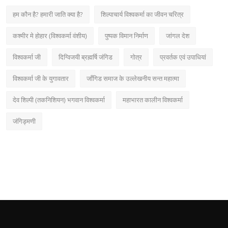
हम कौन है? हमारी जाति क्या है?
शिल्पाचार्य विश्वकर्मा का जीवन चरित्र
कश्मीर मे होहार (विश्वकर्मा वंशीय)
पुष्पक विमान निर्माण
जांगल देश
विश्वकर्मा जी
दिग्विजयी ब्रह्मर्षि जंगिड
गोत्र
प्रवर्तक एवं उपाधियां
विश्वकर्मा जी के युगावतार
जाँगिड समाज के उल्लेखनीय सन्त महात्मा
देव शिल्पी (तकनिशियन) भगवान विश्वकर्मा
महाभारत कालीन विश्वकर्मा
जंगिड्मणी