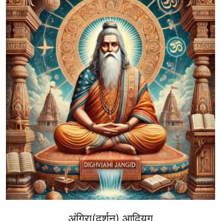
अंगिरा(दर्शन) आदियुग