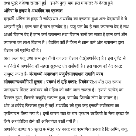
तथा पुत्रे दक्षिणा सन्तान हुई। इनके पुत्र याम इस मन्वन्तर के देवता हुये
अंगिरा के ह्र्दय मे अथर्ववेद का प्रकाश
ब्रह्मर्षि अंगिरा के ह्र्दय मे सर्वप्रथम अथर्ववेद का प्रकाश हुआ अत: वेदाचार्यो मे ये
अग्रणी हुये। ज्ञान चार है ऋग ज्ञानवेद है। यजु यज्ञ वेद है साम,उपासना वेद है तथ
अथर्व विज्ञान वेद है ज्ञान कर्म उपासना तथा विज्ञान चारों का साध्य है ज्ञान कर्म और
उपासना का लक्ष्य विज्ञान है। वेदवित वही है जिस ने ज्ञान कर्म और उपासना द्वारा
विज्ञान की प्राप्ति की है।
अत: ऋग यजु तथा साम इन तीनो का लक्ष विज्ञान वेद(अथर्ववेद) है। इस दृष्टि से
चारोवेदो मे अथर्ववेद की महत्ता सुस्पष्ट एंव सर्वोपरी है। इस धारण को वेद स्वत:
सम्पुष्ट करत है-
यंस्माध्चो अपातक्षन यजुर्यस्मादपाक्षन समानि यस्य
लोकामान्यथर्वागिसों मुखम। स्कम्भं तं भूहि कतम: स्विदेव स:
अर्थात उस स्कम्भ
जगदाधार विराट परमेश्वर की महिमा को कौन जान सकता है। इससे ऋग्वेद का
विस्तार हुआ, जिससे यजुर्वेद उत्पन्न हुआ, सामवेद जिसके लोम के समान है।
और अथर्ववेद जिसका मुख है यहाँ अथर्ववेद को मुख कह इसकी सर्वोच्चता का
प्रतिपादन किया गया है। इसी कारण यज्ञ के चार प्रधान ऋत्वियो के नेता ब्रह्मा के
लिये अथर्ववेदित होने की अनिवार्यता रखी गयी है।
अथर्ववेद काण्ड १० सूक्त ७ मंत्र १४ स्वत: यह प्रमाणित करता है कि अग्नि, वायु,