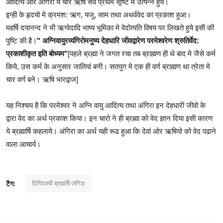
आदित्य और अंगिरा ये चार ऋषि सर्व प्रथम सृष्टि मे उत्पन्न हुये।
इन्ही के हृदयो मे क्रमश: ऋग, यजु, साम तथा अथर्ववेद का प्रकाश हुआ।
महर्षि दयानन्द ने भी ऋग्वेदादि भाष्य भूमिका मे वेदोत्पति विषय पर लिखते हुये इसी की
पुष्टि की है।
" अग्निवायुरव्यंगिरोमनुष्य देहधारि जीवद्वारेण परमेश्वरेण श्रुतिर्वेद:
प्रकाशीकृत इति बोध्यम"
[पहले ब्रह्मा ने जगत रचा तब ब्राह्मण ही थे बाद मे जैसे कर्म
किये, उस कर्म के अनुसार जातियां बनी। सतयुग मे एक ही वर्ण ब्राह्मण था त्रेता मे
चार वर्ण बने। ऋषि भारद्वाज]
यह निश्चय है कि परमेश्वर ने अग्नि वायु आदित्य तथा अंगिरा इन देहधारी जीवो के
द्वारा वेद का अर्थ प्रकाश किया। इन चारो ने ही ब्रह्मा को वेद ज्ञान दिया इसी कारण
ये ब्रह्मार्षि कहलाये। अंगिरा का अर्थ यही रूढ हुआ कि देवां ओर ऋषियो को वेद पढाने
वाला आचार्य।
दिग्विजयी ब्रह्मर्षि जंगिड
टैग: