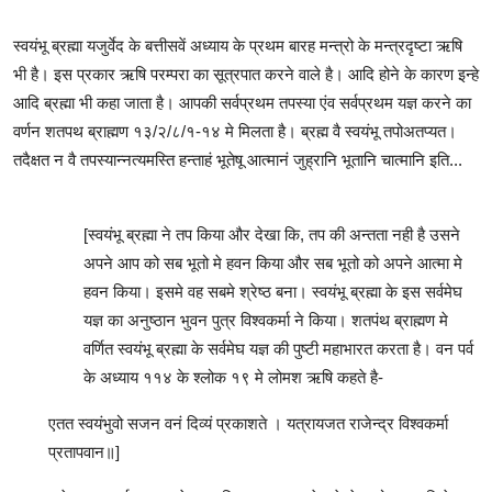
स्वयंभू ब्रह्मा यजुर्वेद के बत्तीसवें अध्याय के प्रथम बारह मन्त्रो के मन्त्रदृष्टा ऋषि
भी है। इस प्रकार ऋषि परम्परा का सूत्रपात करने वाले है। आदि होने के कारण इन्हे
आदि ब्रह्मा भी कहा जाता है। आपकी सर्वप्रथम तपस्या एंव सर्वप्रथम यज्ञ करने का
वर्णन शतपथ ब्राह्मण १३/२/८/१-१४ मे मिलता है। ब्रह्म वै स्वयंभू तपोअतप्यत।
तदैक्षत न वै तपस्यान्नत्यमस्ति हन्ताहं भूतेषू आत्मानं जुह्रानि भूतानि चात्मानि इति...
[स्वयंभू ब्रह्मा ने तप किया और देखा कि, तप की अन्तता नही है उसने
अपने आप को सब भूतो मे हवन किया और सब भूतो को अपने आत्मा मे
हवन किया। इसमे वह सबमे श्रेष्ठ बना। स्वयंभू ब्रह्मा के इस सर्वमेघ
यज्ञ का अनुष्ठान भुवन पुत्र विश्वकर्मा ने किया। शतपंथ ब्राह्मण मे
वर्णित स्वयंभू ब्रह्मा के सर्वमेघ यज्ञ की पुष्टी महाभारत करता है। वन पर्व
के अध्याय ११४ के श्लोक १९ मे लोमश ऋषि कहते है-
एतत स्वयंभुवो सजन वनं दिव्यं प्रकाशते । यत्रायजत राजेन्द्र विश्वकर्मा
प्रतापवान॥]