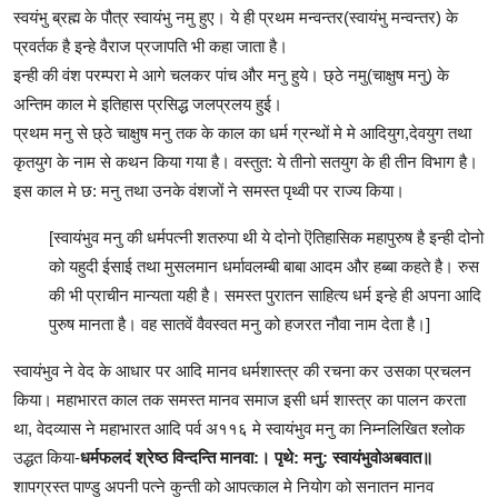
स्वयंभु ब्रह्म के पौत्र स्वायंभु नमु हुए। ये ही प्रथम मन्वन्तर(स्वायंभु मन्वन्तर) के
प्रवर्तक है इन्हे वैराज प्रजापति भी कहा जाता है।
इन्ही की वंश परम्परा मे आगे चलकर पांच और मनु हुये। छ्ठे नमु(चाक्षुष मनु) के
अन्तिम काल मे इतिहास प्रसिद्ध जलप्रलय हुई।
प्रथम मनु से छ्ठे चाक्षुष मनु तक के काल का धर्म ग्रन्थों मे मे आदियुग,देवयुग तथा
कृतयुग के नाम से कथन किया गया है। वस्तुत: ये तीनो सतयुग के ही तीन विभाग है।
इस काल मे छ: मनु तथा उनके वंशजों ने समस्त पृथ्वी पर राज्य किया।
[स्वायंभुव मनु की धर्मपत्नी शतरुपा थी ये दोनो ऎतिहासिक महापुरुष है इन्ही दोनो
को यहुदी ईसाई तथा मुसलमान धर्मावलम्बी बाबा आदम और हब्बा कहते है। रुस
की भी प्राचीन मान्यता यही है। समस्त पुरातन साहित्य धर्म इन्हे ही अपना आदि
पुरुष मानता है। वह सातवें वैवस्वत मनु को हजरत नौवा नाम देता है।]
स्वायंभुव ने वेद के आधार पर आदि मानव धर्मशास्त्र की रचना कर उसका प्रचलन
किया। महाभारत काल तक समस्त मानव समाज इसी धर्म शास्त्र का पालन करता
था, वेदव्यास ने महाभारत आदि पर्व अ११६ मे स्वायंभुव मनु का निम्नलिखित श्लोक
उद्धत किया-
धर्मफलदं श्रेष्ठ विन्दन्ति मानवा:। पृथे: मनु: स्वायंभुवोअबवात॥
शापग्रस्त पाण्डु अपनी पत्ने कुन्ती को आपत्काल मे नियोग को सनातन मानव