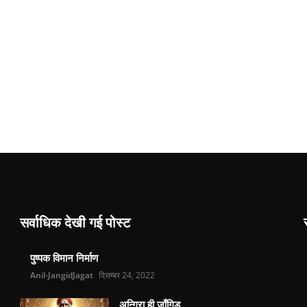
सर्वाधिक देखी गई पोस्ट
पुष्पक विमान निर्माण
Anil-JangidJagat
दिसम्बर 24, 2022
अन्गिरा ही जाँगिड