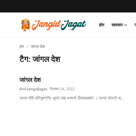
होम
समाचार
लॉग इन करें
पंजीकरण
करवाना
होम
जांगल देश
होम
टैग: जांगल देश
समाचार
जांगल देश
फोटो/विडियो गैलरी
Anil-JangidJagat
दिसम्बर 24, 2022
जाँगिड़ समाज
यस्यां वेदिं परिगृहणन्ति भूम्यां यज्ञं तन्वन्ते विश्वकर्माण:। यस्यां मोयन्ते स्...
समाज परिचय
जाँगिड़ जगत