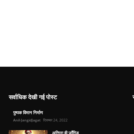
सर्वाधिक देखी गई पोस्ट
पुष्पक विमान निर्माण
Anil-JangidJagat
दिसम्बर 24, 2022
अन्गिरा ही जाँगिड